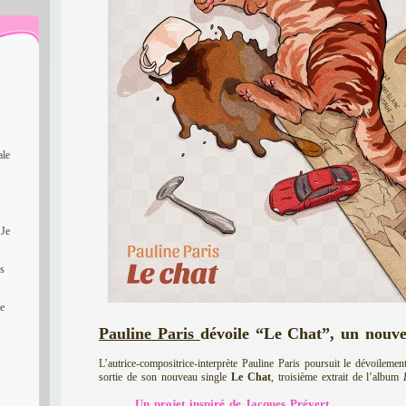
ale
 Je
rs
le
Pauline Paris
dévoile “Le Chat”, un nouve
L’autrice-compositrice-interprète Pauline Paris poursuit le dévoileme
sortie de son nouveau single
Le Chat
, troisième extrait de l’album
Un projet inspiré de Jacques Prévert