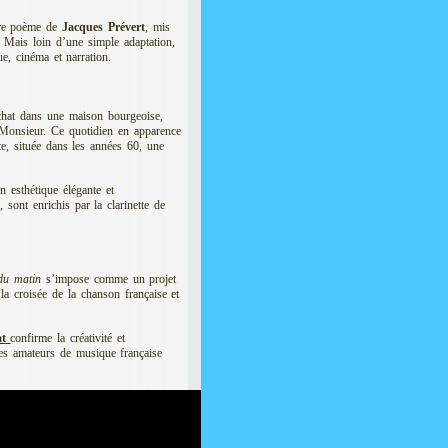
èbre poème de
Jacques Prévert
, mis
 Mais loin d’une simple adaptation,
ue, cinéma et narration.
 chat dans une maison bourgeoise,
 Monsieur. Ce quotidien en apparence
te, située dans les années 60, une
n esthétique élégante et
sont enrichis par la clarinette de
du matin
s’impose comme un projet
 la croisée de la chanson française et
t
confirme la créativité et
 les amateurs de musique française