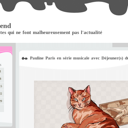
 end
stes qui ne font malheureusement pas l'actualité
Pauline Paris en série musicale avec Déjeuner(s) 
S
1
8
15
22
29