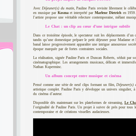
e
Avec
Déjeuner(s) du matin
, Pauline Paris revisite librement le cél
en musique par
Kosma
et interprété par
Marlene Dietrich
en 1959.
l’artiste propose une véritable relecture contemporaine, mêlant musiq
Le Chat : un clip au cœur d’une intrigue subtile
Dans ce troisième épisode, le spectateur suit les déplacements d’un
tandis qu’une domestique prépare le petit déjeuner pour Madame et
banal laisse progressivement apparaître une intrigue amoureuse secrè
époque marquée par de fortes contraintes sociales.
La réalisation, signée Pauline Paris et Duncan Roberts, séduit par so
cinématographique. Les arrangements musicaux, délicats et immersifs, 
Nathan Kuperminc.
Un album concept entre musique et cinéma
Pensé comme une série de neuf clips formant un film,
Déjeuner(s) 
artistique complet. Pauline Paris y développe un univers singulier, à
du cinéma d’auteur.
Disponible dès maintenant sur les plateformes de streaming,
Le Cha
l’originalité de Pauline Paris. Un projet à suivre de près pour tous
contemporaine et de créations visuelles audacieuses.