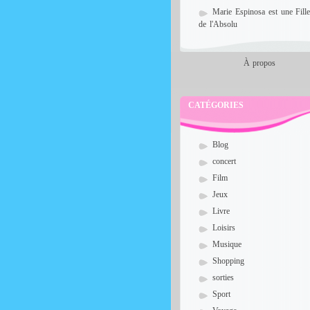
Marie Espinosa est une Fill
de l'Absolu
À propos
CATÉGORIES
Blog
concert
Film
Jeux
Livre
Loisirs
Musique
Shopping
sorties
Sport