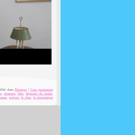
ublié dans
Musique
|
Lien permanent
m
,
chanson
,
film
,
déjeuner du matin
,
osma
,
prévert
,
le chat
,
la domestique