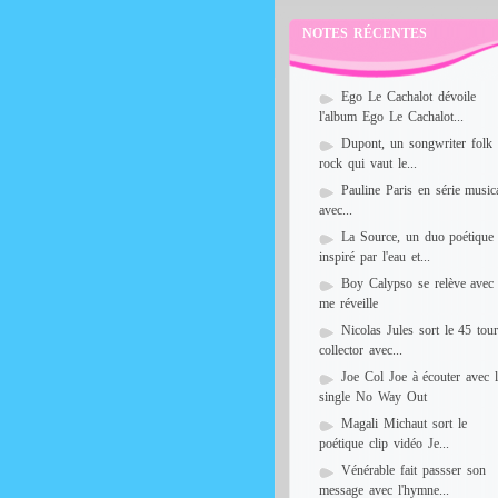
NOTES RÉCENTES
Ego Le Cachalot dévoile
l'album Ego Le Cachalot...
Dupont, un songwriter folk
rock qui vaut le...
Pauline Paris en série music
avec...
La Source, un duo poétique
inspiré par l'eau et...
Boy Calypso se relève avec
me réveille
Nicolas Jules sort le 45 tou
collector avec...
Joe Col Joe à écouter avec 
single No Way Out
Magali Michaut sort le
poétique clip vidéo Je...
Vénérable fait passser son
message avec l'hymne...