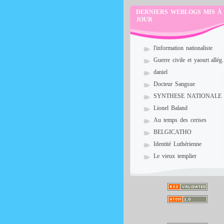
DERNIERS WEBLOGS MIS À
JOUR
l'information nationaliste
Guerre civile et yaourt allég.
daniel
Docteur Sangsue
SYNTHESE NATIONALE
Lionel Baland
Au temps des cerises
BELGICATHO
Identité Luthérienne
Le vieux templier