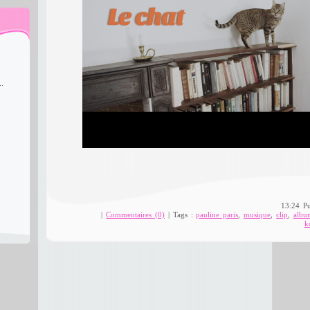
..
13:24 P
|
Commentaires (0)
| Tags :
pauline paris
,
musique
,
clip
,
albu
k