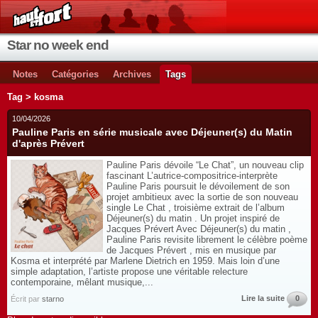
Star no week end
Notes
Catégories
Archives
Tags
Tag > kosma
10/04/2026
Pauline Paris en série musicale avec Déjeuner(s) du Matin
d'après Prévert
Pauline Paris dévoile “Le Chat”, un nouveau clip
fascinant L’autrice-compositrice-interprète
Pauline Paris poursuit le dévoilement de son
projet ambitieux avec la sortie de son nouveau
single Le Chat , troisième extrait de l’album
Déjeuner(s) du matin . Un projet inspiré de
Jacques Prévert Avec Déjeuner(s) du matin ,
Pauline Paris revisite librement le célèbre poème
de Jacques Prévert , mis en musique par
Kosma et interprété par Marlene Dietrich en 1959. Mais loin d’une
simple adaptation, l’artiste propose une véritable relecture
contemporaine, mêlant musique,...
Lire la suite
0
Écrit par
starno