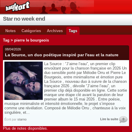
Star no week end
Notes
Catégories
Archives
Tags
Tag > pierre le bourgeois
08/04/2026
La Source, un duo poétique inspiré par l'eau et la nature
La Source : “J’aime l’eau”, un premier clip
envoûtant pour la chanson française en 2026 Un
duo sensible porté par Mélodie Orru et Pierre Le
Bourgeois, entre minimalisme et émotion pure
La Source , nouveau duo à suivre de la chanson
française 2026 , dévoile “J’aime l’eau”, un
premier clip déjà disponible en ligne. Cette sortie
marque une étape clé avant la parution de leur
premier album le 15 mai 2026 . Entre poésie,
musique minimaliste et intensité émotionnelle, le projet s’impose
comme une révélation. Composé de Mélodie Orru , chanteuse à la voix
singulière, et...
Lire la suite
0
Écrit par
starno
Plus de notes disponibles.