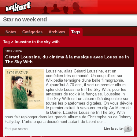
Star no week end
Notes
Catégories
Archives
Tags
Tag > loussine in the sky with
18/06/2024
Gérard Loussine, du cinéma à la musique avec Loussine In
The Sky With
Loussine, alias Gérard Loussine, est un
comédien très demandé. Un coup d'oeil sur
Wikipedia témoigne d'une belle filmographie.
Aujourd'hui à 70 ans, il sort un premier album
splendide Loussine In The Sky With, pour les
amateurs de rock à la française. Loussine In
The Sky With est un album déjà disponible sur
toutes les plateformes digitales. On vous dévoile
le premier extrait à savourer en clip Au Micro de
la Dame. Ecoutez Loussine In The Sky With
nous fait replonger dans les grands albums de Christophe ou de Johnny
Hallyday. L'artiste qui a décidément autant de talent sur...
Lire la suite
0
Écrit par
starno