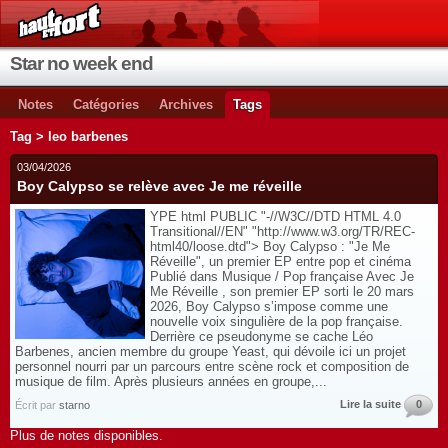
Star no week end
Notes
Catégories
Archives
Tags
Tag > leo barbenes
03/04/2026
Boy Calypso se relève avec Je me réveille
YPE html PUBLIC "-//W3C//DTD HTML 4.0
Transitional//EN" "http://www.w3.org/TR/REC-
html40/loose.dtd"> Boy Calypso : "Je Me
Réveille", un premier EP entre pop et cinéma
Publié dans Musique / Pop française Avec Je
Me Réveille , son premier EP sorti le 20 mars
2026, Boy Calypso s’impose comme une
nouvelle voix singulière de la pop française.
Derrière ce pseudonyme se cache Léo
Barbenes, ancien membre du groupe Yeast, qui dévoile ici un projet
personnel nourri par un parcours entre scène rock et composition de
musique de film. Après plusieurs années en groupe,...
Lire la suite
0
Écrit par
starno
Plus de notes disponibles.