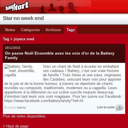
Star no week end
Notes
Catégories
Archives
Tags
Tag > joyeux noel
18/12/2015
On passe Noël Ensemble avec les voix d'or de la Battery
Family
Voici un chant de Noël à écouter en emballant
ses cadeaux ! Battery, c’est une vraie histoire
de famille ! Trois frères et une sœur, originaires
des Caraïbes, unissant leurs voix pour apporter
de la joie et de la bonne humeur, à travers un répertoire de chants
revisités ou composés, traditionnels, modernes ou a cappella. Leurs
apparitions à la télévision ou sur scène suscite toujours beaucoup
d’émotion tant leurs voix sont magiques. Pour les suivre sur Facebook :
https://www.facebook.com/batteryfamily/?ref=hl
Lire la suite
0
Écrit par
starno
Plus de notes disponibles.
> Haut de page