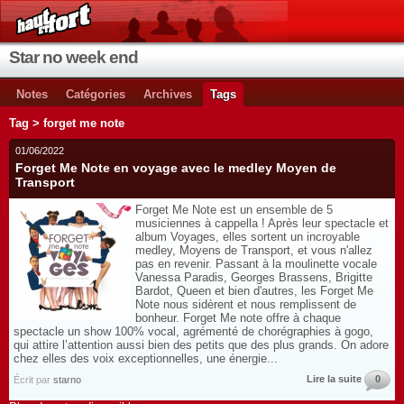
Star no week end
Notes
Catégories
Archives
Tags
Tag > forget me note
01/06/2022
Forget Me Note en voyage avec le medley Moyen de
Transport
Forget Me Note est un ensemble de 5
musiciennes à cappella ! Après leur spectacle et
album Voyages, elles sortent un incroyable
medley, Moyens de Transport, et vous n'allez
pas en revenir. Passant à la moulinette vocale
Vanessa Paradis, Georges Brassens, Brigitte
Bardot, Queen et bien d'autres, les Forget Me
Note nous sidèrent et nous remplissent de
bonheur. Forget Me note offre à chaque
spectacle un show 100% vocal, agrémenté de chorégraphies à gogo,
qui attire l’attention aussi bien des petits que des plus grands. On adore
chez elles des voix exceptionnelles, une énergie...
Lire la suite
0
Écrit par
starno