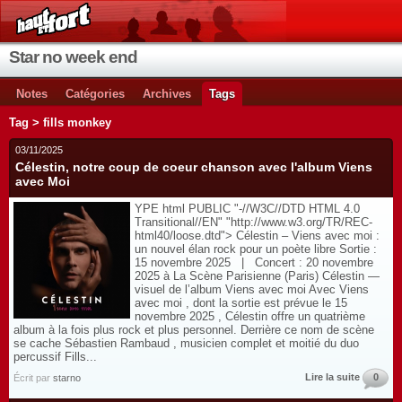
Star no week end
Notes
Catégories
Archives
Tags
Tag > fills monkey
03/11/2025
Célestin, notre coup de coeur chanson avec l'album Viens
avec Moi
YPE html PUBLIC "-//W3C//DTD HTML 4.0
Transitional//EN" "http://www.w3.org/TR/REC-
html40/loose.dtd"> Célestin – Viens avec moi :
un nouvel élan rock pour un poète libre Sortie :
15 novembre 2025 | Concert : 20 novembre
2025 à La Scène Parisienne (Paris) Célestin —
visuel de l’album Viens avec moi Avec Viens
avec moi , dont la sortie est prévue le 15
novembre 2025 , Célestin offre un quatrième
album à la fois plus rock et plus personnel. Derrière ce nom de scène
se cache Sébastien Rambaud , musicien complet et moitié du duo
percussif Fills...
Lire la suite
0
Écrit par
starno