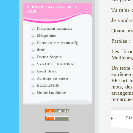
DERNIERS WEBLOGS MIS À
Tu m’as 
JOUR
Je voudra
l'information nationaliste
Quand ma 
Métapo infos
Paroles 
Guerre civile et yaourt allég...
daniel
Les Hiron
Meilleurs
Docteur Sangsue
SYNTHESE NATIONALE
Un texte 
Lionel Baland
extrêmeme
Au temps des cerises
EP sort l
BELGICATHO
mots, des
arrangeme
Identité Luthérienne
remarquer
Lie