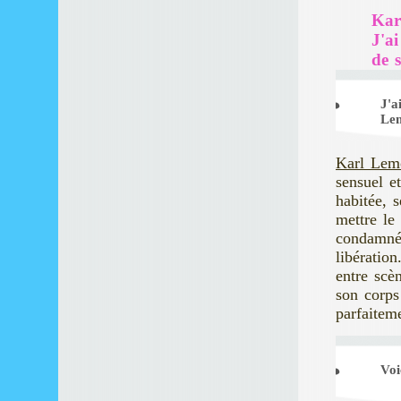
Kar
J'ai
de s
J'a
Lem
Karl Lem
sensuel et
habitée, s
mettre le
condamné 
libératio
entre scè
son corps
parfaitem
Voi