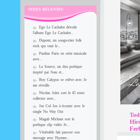
NOTES RÉCENTES
Ego Le Cachalot dévoile
l'album Ego Le Cachalot...
Dupont, un songwriter folk
rock qui vaut le...
Pauline Paris en série musicale
avec...
La Source, un duo poétique
inspiré par l'eau et...
Boy Calypso se relève avec Je
me réveille
Nicolas Jules sort le 45 tours
collector avec...
Joe Col Joe à écouter avec le
single No Way Out
Tod
Magali Michaut sort le
Hir
poétique clip vidéo Je...
Fer
Vénérable fait passser son
message avec l'hymne...