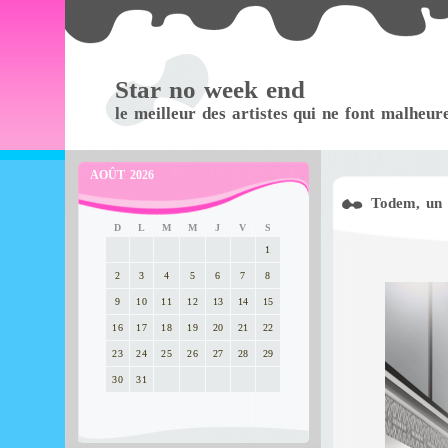
Star no week end
le meilleur des artistes qui ne font malheur
AOÛT 2026
Todem, un t
D
L
M
M
J
V
S
1
2
3
4
5
6
7
8
9
10
11
12
13
14
15
16
17
18
19
20
21
22
23
24
25
26
27
28
29
30
31