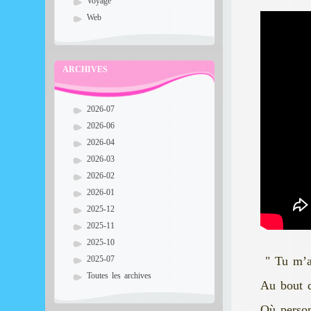
Voyage
Web
ARCHIVES
2026-07
2026-06
2026-04
2026-03
2026-02
2026-01
2025-12
2025-11
2025-10
" Tu m’a
2025-07
Toutes les archives
Au bout d
Où perso