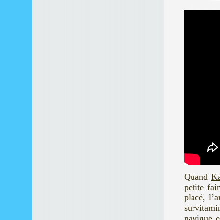
Quand
K
petite fa
placé, l’
survitami
navigue en