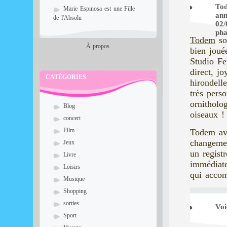
Tod
Marie Espinosa est une Fille
ann
de l'Absolu
02/
pha
Todem
sor
À propos
bien joué
Studio Fe
direct, j
CATÉGORIES
hirondell
très perso
ornitholo
Blog
oiseaux 
concert
Film
Todem ave
changemen
Jeux
un regist
Livre
immédiate
Loisirs
qui accom
Musique
Shopping
sorties
Voi
Sport