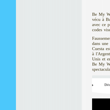
Be My Wif
vécu à Bu
avec ce p
codes vis
Fausseme
dans une 
Cuesta es
à l'Argen
Unis et e
Be My Wif
spectacul
Déc