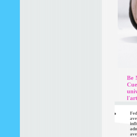
Be 
Cue
uni
l'ar
Fed
ave
inf
adm
ave