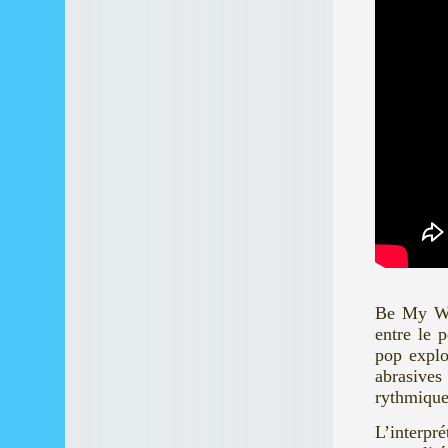
Be My Wif
entre le 
pop explo
abrasives
rythmique
L’interpr