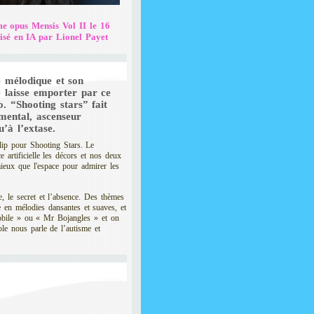
me opus Mensis Vol II le 16
lisé en IA par Lionel Payet
e mélodique et son
e laisse emporter par ce
o. “Shooting stars” fait
mental, ascenseur
u’à l’extase.
lip pour Shooting Stars. Le
e artificielle les décors et nos deux
ieux que l'espace pour admirer les
, le secret et l’absence. Des thèmes
 en mélodies dansantes et suaves, et
mobile » ou « Mr Bojangles » et on
le nous parle de l’autisme et