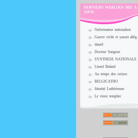
DERNIERS WEBLOGS MIS À
JOUR
l'information nationaliste
Guerre civile et yaourt allég.
daniel
Docteur Sangsue
SYNTHESE NATIONALE
Lionel Baland
Au temps des cerises
BELGICATHO
Identité Luthérienne
Le vieux templier