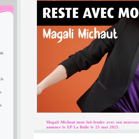
ale
 Je
rs
le
Magali Michaut nous fait fondre avec son nouveau 
annonce le EP La Bulle le 23 mai 2025.