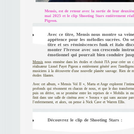
Mensis, est de retour avec la sortie de leur deuxiè
mai 2025 et le clip Shooting Stars entièrement réa
Pigeon.
Avec ce titre, Mensis nous montre sa vein
appétence pour les mélodies sucrées. On s
titre et ses réminiscences funk et italo disc
monter l’ivresse avec son crescendo instru
émotionnel qui pourrait bien conduire jusq
Mensis
nous emmène dans les étoiles et choisit l'IA pour créer un c
réalisateur Lionel Payet Pigeon a entièrement généré avec l'intelligenc
musiciens à la découverte d'une nouvelle planète sauvage. Rien de m
étoiles filantes.
Avec cet album, « Mensis Vol II », Marta et Ange explorent l’intime
profonds qui résonnent en chacun de nous, et que le duo transforme
puis on dérive, on se promène entre les reprises de « Mobilis in 
finit dans une salle de cinéma avec « Soraya » qui sans aucune paro
l’enfermement, et alors, on pense à Nick Cave et Warren Ellis.
Découvrez le clip de Shooting Stars :