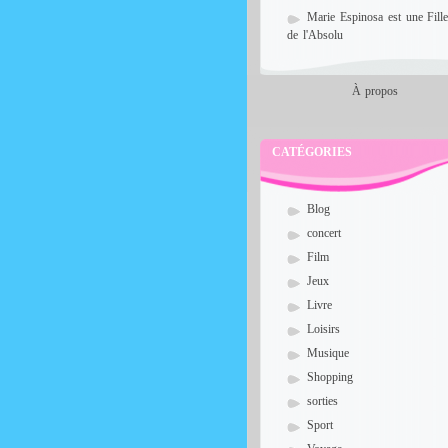
Marie Espinosa est une Fill
de l'Absolu
À propos
CATÉGORIES
Blog
concert
Film
Jeux
Livre
Loisirs
Musique
Shopping
sorties
Sport