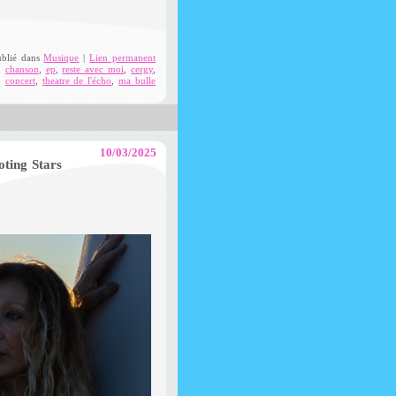
ublié dans
Musique
|
Lien permanent
,
chanson
,
ep
,
reste avec moi
,
cergy
,
,
concert
,
theatre de l'écho
,
ma bulle
10/03/2025
oting Stars