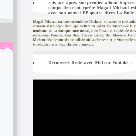
rois ans après son premier album Impressio
e
compositrice-interprète Magali Michaut es
avec son nouvel EP quatre titres La Bulle.
Magali Michaut est une surdouée de l'écriture, on adore le côté arti
chanson assez dépouillées, qui mettent en valeur les nuances de la vo
troublants de sa musique entre nostalgie de l'avant et inquiétude de
retrouverait Pomme, Joan Baez, Francis Cabrel, Ben Mazué et Garou
Michaut dévoile une douce ballade où la clarinette et le violoncelle 
enveloppant une voix chargée d’émotion.
Découvrez Reste avec Moi sur Youtube :