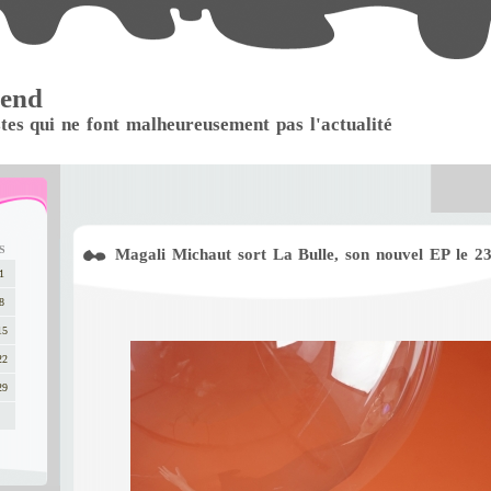
 end
stes qui ne font malheureusement pas l'actualité
S
Magali Michaut sort La Bulle, son nouvel EP le 2
1
8
15
22
29