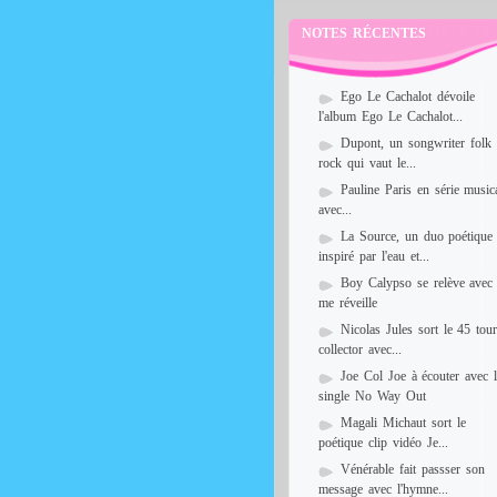
NOTES RÉCENTES
Ego Le Cachalot dévoile
l'album Ego Le Cachalot...
Dupont, un songwriter folk
rock qui vaut le...
Pauline Paris en série music
avec...
La Source, un duo poétique
inspiré par l'eau et...
Boy Calypso se relève avec
me réveille
Nicolas Jules sort le 45 tou
collector avec...
Joe Col Joe à écouter avec 
single No Way Out
Magali Michaut sort le
poétique clip vidéo Je...
Vénérable fait passser son
message avec l'hymne...