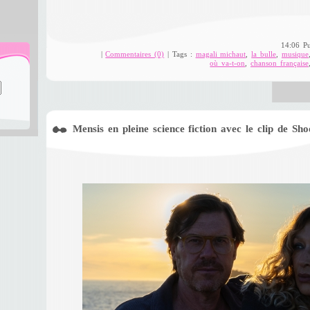
14:06 P
|
Commentaires (0)
| Tags :
magali michaut
,
la bulle
,
musique
où va-t-on
,
chanson française
Mensis en pleine science fiction avec le clip de Sho