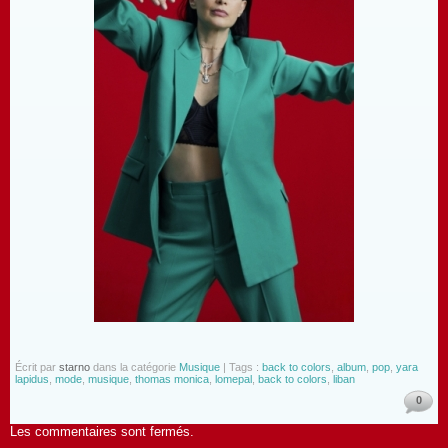
Écrit par
starno
dans la catégorie
Musique
| Tags :
back to colors
,
album
,
pop
,
yara
lapidus
,
mode
,
musique
,
thomas monica
,
lomepal
,
back to colors
,
liban
0
Les commentaires sont fermés.