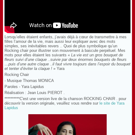
Lorsqu’elles étaient enfants, j’avais déjà à cœur de transmettre à mes
filles l’amour de la vie, mais aussi leur expliquer avec des mots
simples, ses inévitables revers .. Quoi de plus symbolique qu’un
Rocking chair pour illustrer son mouvement à bascule perpétuel. Mes
mots pour elles étaient les suivants «
La vie est un gros bouquet de
fleurs suivi d’une claque ..suivie par deux énormes bouquets de fleurs
…puis d’une autre claque ..il faut vivre toujours dans l’espoir du bouquet
et tenter d’éviter la claque !
» Yara
Rocking Chair
- Musique Thomas MONICA
Paroles - Yara Lapidus
Réalisation : Jean Louis PIEROT .
**********C'est une version live de la chanson ROCKING CHAIR . pour
découvrir la version originale, veuillez vous rendre sur
le site de Yara
Lapidus